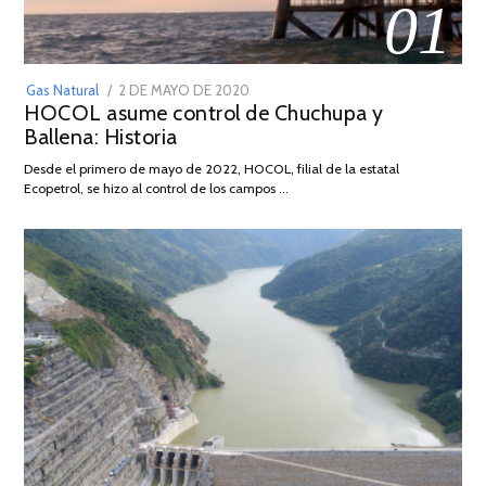
01
POSTED
Gas Natural
2 DE MAYO DE 2020
16
HOCOL asume control de Chuchupa y
ON
DE
Ballena: Historia
FEBRERO
DE
Desde el primero de mayo de 2022, HOCOL, filial de la estatal
2026
Ecopetrol, se hizo al control de los campos …