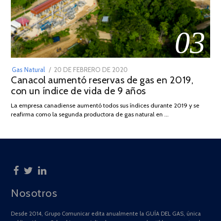
03
POSTED
Gas Natural
20 DE FEBRERO DE 2020
10
Canacol aumentó reservas de gas en 2019,
ON
DE
con un índice de vida de 9 años
JULIO
DE
La empresa canadiense aumentó todos sus índices durante 2019 y se
2025
reafirma como la segunda productora de gas natural en …
Nosotros
Desde 2014, Grupo Comunicar edita anualmente la GUÍA DEL GAS, única