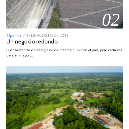
02
POSTED
Opinión
27 DE AGOSTO DE 2022
30
Un negocio redondo
ON
DE
AGOSTO
El de las tarifas de energía no es un tema nuevo en el país, pero cada vez
DE
deja en mayor …
2022