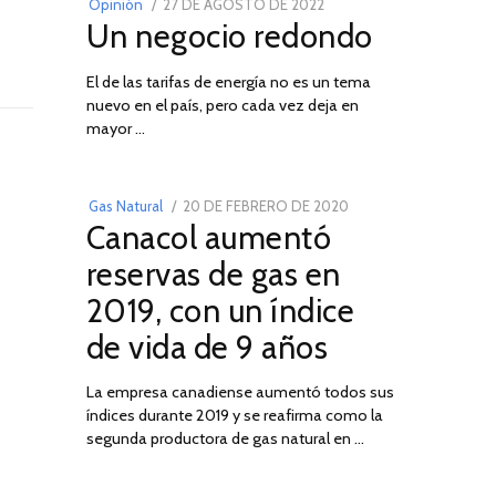
POSTED
Opinión
27 DE AGOSTO DE 2022
30
Un negocio redondo
ON
DE
AGOSTO
El de las tarifas de energía no es un tema
DE
nuevo en el país, pero cada vez deja en
2022
03
mayor …
POSTED
Gas Natural
20 DE FEBRERO DE 2020
10
Canacol aumentó
ON
DE
JULIO
reservas de gas en
DE
2019, con un índice
2025
de vida de 9 años
La empresa canadiense aumentó todos sus
índices durante 2019 y se reafirma como la
segunda productora de gas natural en …