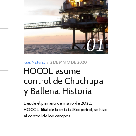
01
POSTED
Gas Natural
2 DE MAYO DE 2020
16
HOCOL asume
ON
DE
FEBRERO
control de Chuchupa
DE
y Ballena: Historia
2026
Desde el primero de mayo de 2022,
HOCOL, filial de la estatal Ecopetrol, se hizo
02
al control de los campos …