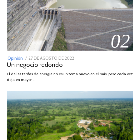
02
POSTED
Opinión
27 DE AGOSTO DE 2022
30
Un negocio redondo
ON
DE
AGOSTO
El de las tarifas de energía no es un tema nuevo en el país, pero cada vez
DE
deja en mayor …
2022