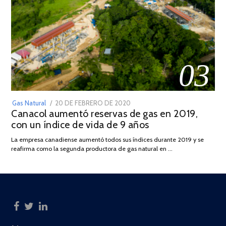
03
POSTED
Gas Natural
20 DE FEBRERO DE 2020
10
Canacol aumentó reservas de gas en 2019,
ON
DE
con un índice de vida de 9 años
JULIO
DE
La empresa canadiense aumentó todos sus índices durante 2019 y se
2025
reafirma como la segunda productora de gas natural en …