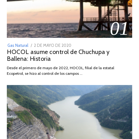
01
POSTED
Gas Natural
2 DE MAYO DE 2020
16
HOCOL asume control de Chuchupa y
ON
DE
Ballena: Historia
FEBRERO
DE
Desde el primero de mayo de 2022, HOCOL, filial de la estatal
2026
Ecopetrol, se hizo al control de los campos …