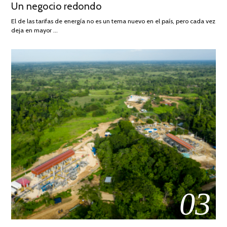
Un negocio redondo
ON
DE
AGOSTO
El de las tarifas de energía no es un tema nuevo en el país, pero cada vez
DE
deja en mayor …
2022
03