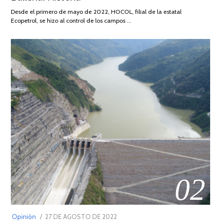
DE
Desde el primero de mayo de 2022, HOCOL, filial de la estatal
2026
Ecopetrol, se hizo al control de los campos …
02
POSTED
Opinión
27 DE AGOSTO DE 2022
30