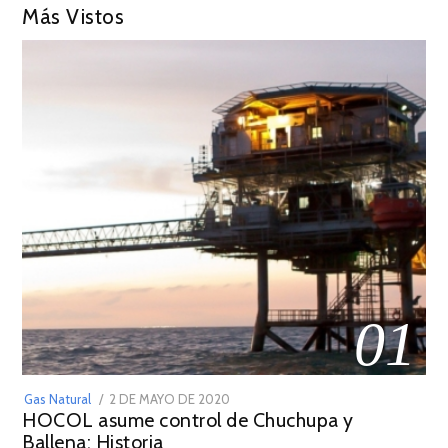
Más Vistos
01
POSTED
Gas Natural
2 DE MAYO DE 2020
16
HOCOL asume control de Chuchupa y
ON
DE
Ballena: Historia
FEBRERO