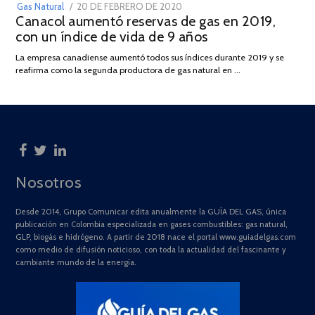
POSTED
Gas Natural
20 DE FEBRERO DE 2020
10
Canacol aumentó reservas de gas en 2019,
ON
DE
con un índice de vida de 9 años
JULIO
DE
La empresa canadiense aumentó todos sus índices durante 2019 y se
2025
reafirma como la segunda productora de gas natural en …
Nosotros
Desde 2014, Grupo Comunicar edita anualmente la GUÍA DEL GAS, única
publicación en Colombia especializada en gases combustibles: gas natural,
GLP, biogás e hidrógeno. A partir de 2018 nace el portal www.guiadelgas.com
como medio de difusión noticioso, con toda la actualidad del fascinante y
cambiante mundo de la energía.