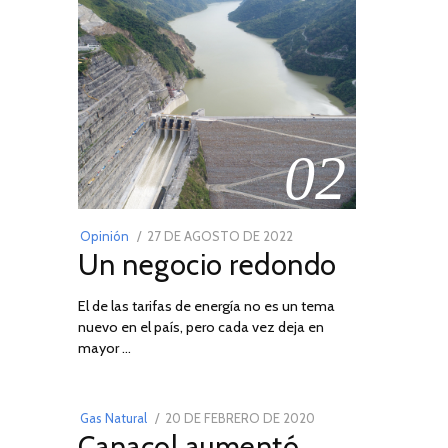
02
POSTED
Opinión
27 DE AGOSTO DE 2022
30
Un negocio redondo
ON
DE
AGOSTO
El de las tarifas de energía no es un tema
DE
nuevo en el país, pero cada vez deja en
2022
03
mayor …
POSTED
Gas Natural
20 DE FEBRERO DE 2020
10
Canacol aumentó
ON
DE