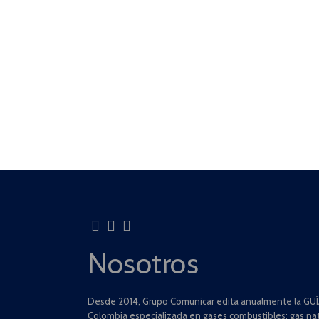
Nosotros
Desde 2014, Grupo Comunicar edita anualmente la GUÍA
Colombia especializada en gases combustibles: gas natu