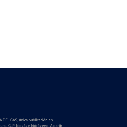
 DEL GAS, única publicación en
ral, GLP, biogás e hidrógeno. A partir