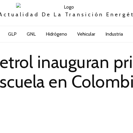
Actualidad De La Transición Energé
GLP
GNL
Hidrógeno
Vehicular
Industria
trol inauguran pr
scuela en Colomb