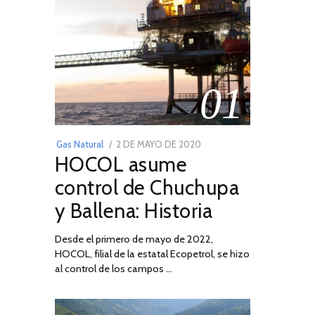
01
POSTED
Gas Natural
2 DE MAYO DE 2020
16
HOCOL asume
ON
DE
FEBRERO
control de Chuchupa
DE
y Ballena: Historia
2026
Desde el primero de mayo de 2022,
HOCOL, filial de la estatal Ecopetrol, se hizo
al control de los campos …