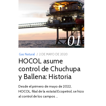
01
POSTED
Gas Natural
2 DE MAYO DE 2020
16
HOCOL asume
ON
DE
FEBRERO
control de Chuchupa
DE
y Ballena: Historia
2026
Desde el primero de mayo de 2022,
HOCOL, filial de la estatal Ecopetrol, se hizo
al control de los campos …