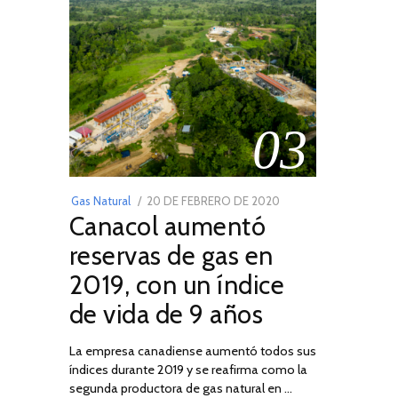
03
POSTED
Gas Natural
20 DE FEBRERO DE 2020
10
Canacol aumentó
ON
DE
JULIO
reservas de gas en
DE
2019, con un índice
2025
de vida de 9 años
La empresa canadiense aumentó todos sus
índices durante 2019 y se reafirma como la
segunda productora de gas natural en …