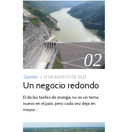
02
POSTED
Opinión
27 DE AGOSTO DE 2022
30
Un negocio redondo
ON
DE
AGOSTO
El de las tarifas de energía no es un tema
DE
nuevo en el país, pero cada vez deja en
2022
mayor …