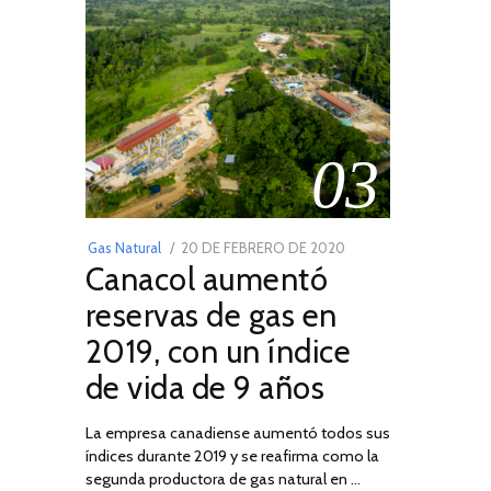
03
POSTED
Gas Natural
20 DE FEBRERO DE 2020
10
Canacol aumentó
ON
DE
JULIO
reservas de gas en
DE
2019, con un índice
2025
de vida de 9 años
La empresa canadiense aumentó todos sus
índices durante 2019 y se reafirma como la
segunda productora de gas natural en …