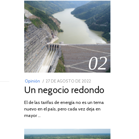
02
POSTED
Opinión
27 DE AGOSTO DE 2022
30
Un negocio redondo
ON
DE
AGOSTO
El de las tarifas de energía no es un tema
DE
nuevo en el país, pero cada vez deja en
2022
mayor …