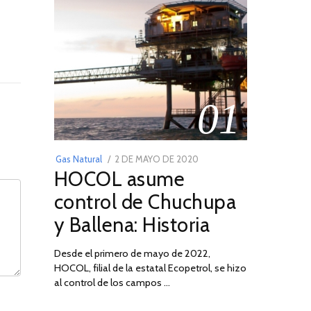
01
POSTED
Gas Natural
2 DE MAYO DE 2020
16
HOCOL asume
ON
DE
FEBRERO
control de Chuchupa
DE
y Ballena: Historia
2026
Desde el primero de mayo de 2022,
HOCOL, filial de la estatal Ecopetrol, se hizo
al control de los campos …