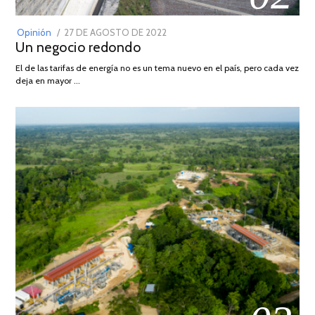
POSTED
Opinión
27 DE AGOSTO DE 2022
30
Un negocio redondo
ON
DE
AGOSTO
El de las tarifas de energía no es un tema nuevo en el país, pero cada vez
DE
deja en mayor …
2022