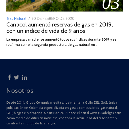
03
POSTED
Gas Natural
20 DE FEBRERO DE 2020
10
Canacol aumentó reservas de gas en 2019,
ON
DE
con un índice de vida de 9 años
JULIO
DE
La empresa canadiense aumentó todos sus índices durante 2019 y se
2025
reafirma como la segunda productora de gas natural en …
Nosotros
Desde 2014, Grupo Comunicar edita anualmente la GUÍA DEL GAS, única
publicación en Colombia especializada en gases combustibles: gas natural,
GLP, biogás e hidrógeno. A partir de 2018 nace el portal www.guiadelgas.com
como medio de difusión noticioso, con toda la actualidad del fascinante y
cambiante mundo de la energía.