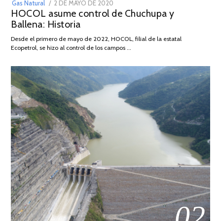
POSTED
Gas Natural
2 DE MAYO DE 2020
16
HOCOL asume control de Chuchupa y
ON
DE
Ballena: Historia
FEBRERO
DE
Desde el primero de mayo de 2022, HOCOL, filial de la estatal
2026
Ecopetrol, se hizo al control de los campos …
02