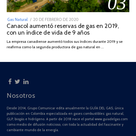
03
POSTED
Gas Natural
20 DE FEBRERO DE 2020
10
Canacol aumentó reservas de gas en 2019,
ON
DE
con un índice de vida de 9 años
JULIO
DE
La empresa canadiense aumentó todos sus índices durante 2019 y se
2025
reafirma como la segunda productora de gas natural en …
Nosotros
Desde 2014, Grupo Comunicar edita anualmente la GUÍA DEL GAS, única
publicación en Colombia especializada en gases combustibles: gas natural,
GLP, biogás e hidrógeno. A partir de 2018 nace el portal www.guiadelgas.com
como medio de difusión noticioso, con toda la actualidad del fascinante y
cambiante mundo de la energía.