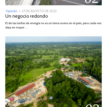
POSTED
Opinión
27 DE AGOSTO DE 2022
30
Un negocio redondo
ON
DE
AGOSTO
El de las tarifas de energía no es un tema nuevo en el país, pero cada vez
DE
deja en mayor …
2022