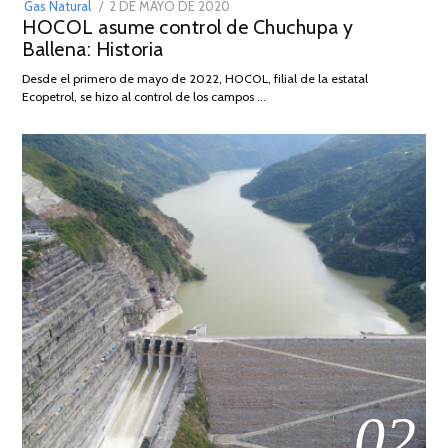
POSTED
Gas Natural
2 DE MAYO DE 2020
16
HOCOL asume control de Chuchupa y
ON
DE
Ballena: Historia
FEBRERO
DE
Desde el primero de mayo de 2022, HOCOL, filial de la estatal
2026
Ecopetrol, se hizo al control de los campos …
02