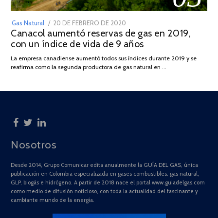
POSTED
Gas Natural
20 DE FEBRERO DE 2020
10
Canacol aumentó reservas de gas en 2019,
ON
DE
con un índice de vida de 9 años
JULIO
DE
La empresa canadiense aumentó todos sus índices durante 2019 y se
2025
reafirma como la segunda productora de gas natural en …
Nosotros
Desde 2014, Grupo Comunicar edita anualmente la GUÍA DEL GAS, única
publicación en Colombia especializada en gases combustibles: gas natural,
GLP, biogás e hidrógeno. A partir de 2018 nace el portal www.guiadelgas.com
como medio de difusión noticioso, con toda la actualidad del fascinante y
cambiante mundo de la energía.