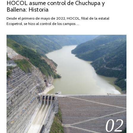
HOCOL asume control de Chuchupa y
ON
DE
Ballena: Historia
FEBRERO
DE
Desde el primero de mayo de 2022, HOCOL, filial de la estatal
2026
Ecopetrol, se hizo al control de los campos …
02