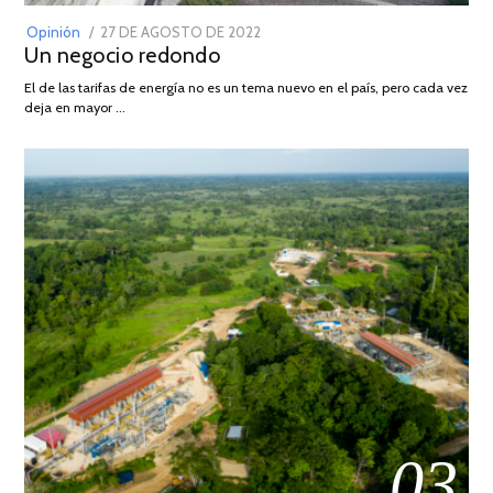
POSTED
Opinión
27 DE AGOSTO DE 2022
30
Un negocio redondo
ON
DE
AGOSTO
El de las tarifas de energía no es un tema nuevo en el país, pero cada vez
DE
deja en mayor …
2022
03