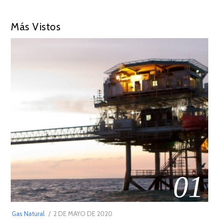
Más Vistos
01
POSTED
Gas Natural
2 DE MAYO DE 2020
16