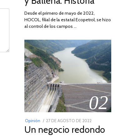
y Ballena: Historia
Desde el primero de mayo de 2022,
HOCOL, filial de la estatal Ecopetrol, se hizo
al control de los campos …
02
POSTED
Opinión
27 DE AGOSTO DE 2022
30
Un negocio redondo
ON
DE
AGOSTO