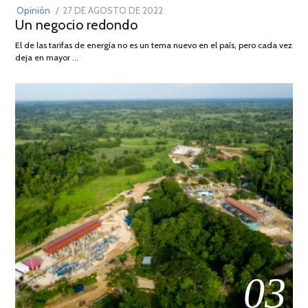
POSTED
Opinión
27 DE AGOSTO DE 2022
30
Un negocio redondo
ON
DE
AGOSTO
El de las tarifas de energía no es un tema nuevo en el país, pero cada vez
DE
deja en mayor …
2022
03