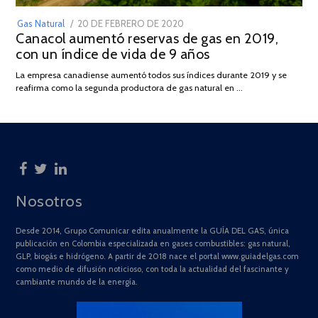
POSTED
Gas Natural
20 DE FEBRERO DE 2020
10
Canacol aumentó reservas de gas en 2019,
ON
DE
con un índice de vida de 9 años
JULIO
DE
La empresa canadiense aumentó todos sus índices durante 2019 y se
2025
reafirma como la segunda productora de gas natural en …
Nosotros
Desde 2014, Grupo Comunicar edita anualmente la GUÍA DEL GAS, única
publicación en Colombia especializada en gases combustibles: gas natural,
GLP, biogás e hidrógeno. A partir de 2018 nace el portal www.guiadelgas.com
como medio de difusión noticioso, con toda la actualidad del fascinante y
cambiante mundo de la energía.