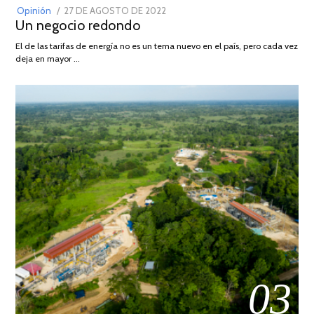
POSTED
Opinión
27 DE AGOSTO DE 2022
30
Un negocio redondo
ON
DE
AGOSTO
El de las tarifas de energía no es un tema nuevo en el país, pero cada vez
DE
deja en mayor …
2022
03