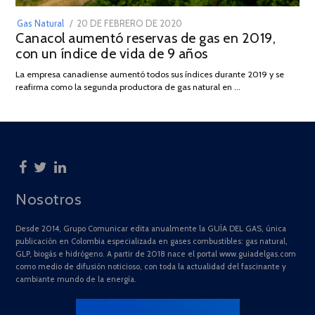
POSTED
Gas Natural
20 DE FEBRERO DE 2020
10
Canacol aumentó reservas de gas en 2019,
ON
DE
con un índice de vida de 9 años
JULIO
DE
La empresa canadiense aumentó todos sus índices durante 2019 y se
2025
reafirma como la segunda productora de gas natural en …
Nosotros
Desde 2014, Grupo Comunicar edita anualmente la GUÍA DEL GAS, única
publicación en Colombia especializada en gases combustibles: gas natural,
GLP, biogás e hidrógeno. A partir de 2018 nace el portal www.guiadelgas.com
como medio de difusión noticioso, con toda la actualidad del fascinante y
cambiante mundo de la energía.