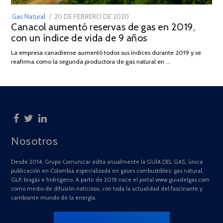
POSTED
Gas Natural
20 DE FEBRERO DE 2020
10
Canacol aumentó reservas de gas en 2019,
ON
DE
con un índice de vida de 9 años
JULIO
DE
La empresa canadiense aumentó todos sus índices durante 2019 y se
2025
reafirma como la segunda productora de gas natural en …
Nosotros
Desde 2014, Grupo Comunicar edita anualmente la GUÍA DEL GAS, única
publicación en Colombia especializada en gases combustibles: gas natural,
GLP, biogás e hidrógeno. A partir de 2018 nace el portal www.guiadelgas.com
como medio de difusión noticioso, con toda la actualidad del fascinante y
cambiante mundo de la energía.