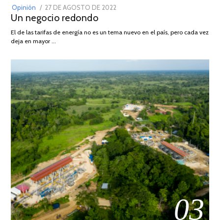
POSTED
Opinión
27 DE AGOSTO DE 2022
30
Un negocio redondo
ON
DE
AGOSTO
El de las tarifas de energía no es un tema nuevo en el país, pero cada vez
DE
deja en mayor …
2022
03