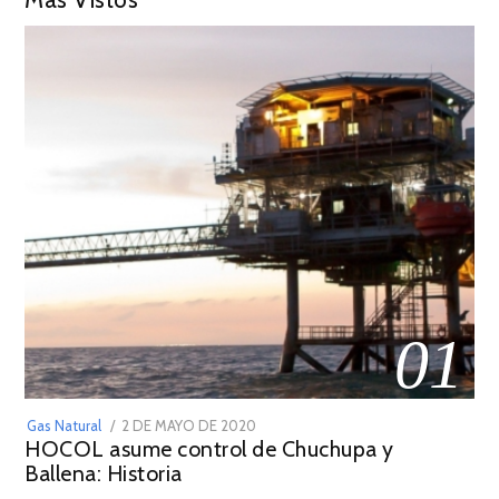
01
POSTED
Gas Natural
2 DE MAYO DE 2020
16
HOCOL asume control de Chuchupa y
ON
DE
Ballena: Historia
FEBRERO
DE