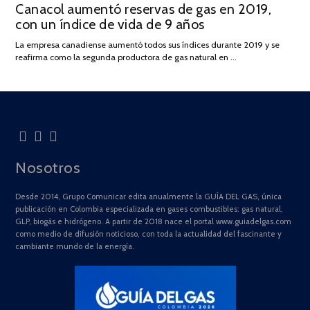
Canacol aumentó reservas de gas en 2019,
ON
DE
con un índice de vida de 9 años
JULIO
DE
La empresa canadiense aumentó todos sus índices durante 2019 y se
2025
reafirma como la segunda productora de gas natural en …
Nosotros
Desde 2014, Grupo Comunicar edita anualmente la GUÍA DEL GAS, única
publicación en Colombia especializada en gases combustibles: gas natural,
GLP, biogás e hidrógeno. A partir de 2018 nace el portal www.guiadelgas.com
como medio de difusión noticioso, con toda la actualidad del fascinante y
cambiante mundo de la energía.