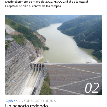
Desde el primero de mayo de 2022, HOCOL, filial de la estatal
2026
Ecopetrol, se hizo al control de los campos …
02
POSTED
Opinión
27 DE AGOSTO DE 2022
30
Un negocio redondo
ON
DE