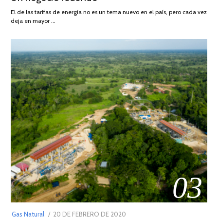
AGOSTO
El de las tarifas de energía no es un tema nuevo en el país, pero cada vez
DE
deja en mayor …
2022
03
POSTED
Gas Natural
20 DE FEBRERO DE 2020
10