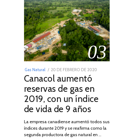
03
POSTED
Gas Natural
20 DE FEBRERO DE 2020
10
Canacol aumentó
ON
DE
JULIO
reservas de gas en
DE
2019, con un índice
2025
de vida de 9 años
La empresa canadiense aumentó todos sus
índices durante 2019 y se reafirma como la
segunda productora de gas natural en …