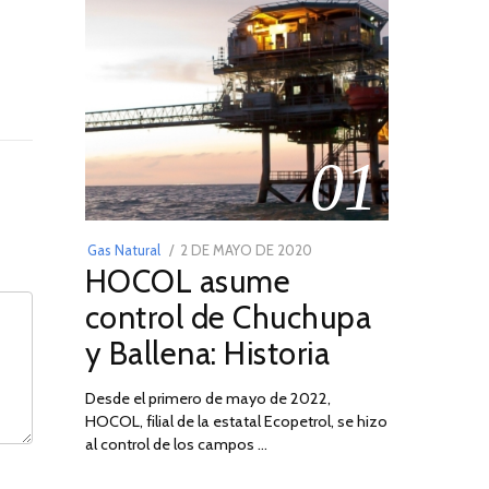
01
POSTED
Gas Natural
2 DE MAYO DE 2020
16
HOCOL asume
ON
DE
FEBRERO
control de Chuchupa
DE
y Ballena: Historia
2026
Desde el primero de mayo de 2022,
HOCOL, filial de la estatal Ecopetrol, se hizo
al control de los campos …