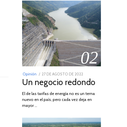
02
POSTED
Opinión
27 DE AGOSTO DE 2022
30
Un negocio redondo
ON
DE
AGOSTO
El de las tarifas de energía no es un tema
DE
nuevo en el país, pero cada vez deja en
2022
mayor …