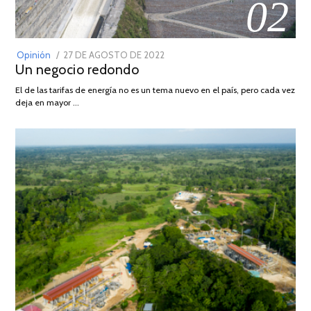
02
POSTED
Opinión
27 DE AGOSTO DE 2022
30
Un negocio redondo
ON
DE
AGOSTO
El de las tarifas de energía no es un tema nuevo en el país, pero cada vez
DE
deja en mayor …
2022