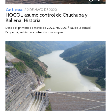
POSTED
Gas Natural
2 DE MAYO DE 2020
16
HOCOL asume control de Chuchupa y
ON
DE
Ballena: Historia
FEBRERO
DE
Desde el primero de mayo de 2022, HOCOL, filial de la estatal
2026
Ecopetrol, se hizo al control de los campos …