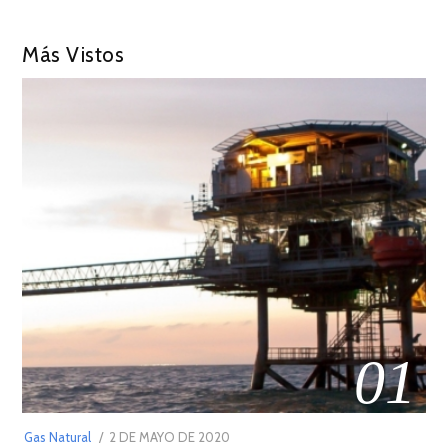
Más Vistos
01
POSTED
Gas Natural
2 DE MAYO DE 2020
16