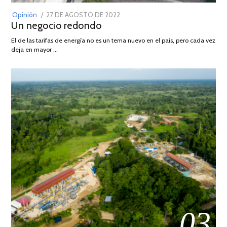
POSTED
Opinión
27 DE AGOSTO DE 2022
30
Un negocio redondo
ON
DE
AGOSTO
El de las tarifas de energía no es un tema nuevo en el país, pero cada vez
DE
deja en mayor …
2022
03