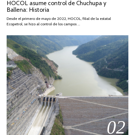
HOCOL asume control de Chuchupa y
ON
DE
Ballena: Historia
FEBRERO
DE
Desde el primero de mayo de 2022, HOCOL, filial de la estatal
2026
Ecopetrol, se hizo al control de los campos …
02