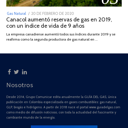
POSTED
Gas Natural
20 DE FEBRERO DE 2020
10
Canacol aumentó reservas de gas en 2019,
ON
DE
con un índice de vida de 9 años
JULIO
DE
La empresa canadiense aumentó todos sus índices durante 2019 y se
2025
reafirma como la segunda productora de gas natural en …
Nosotros
Desde 2014, Grupo Comunicar edita anualmente la GUÍA DEL GAS, única
publicación en Colombia especializada en gases combustibles: gas natural,
GLP, biogás e hidrógeno. A partir de 2018 nace el portal www.guiadelgas.com
como medio de difusión noticioso, con toda la actualidad del fascinante y
cambiante mundo de la energía.