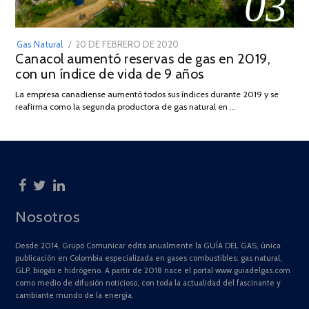
03
POSTED
Gas Natural
20 DE FEBRERO DE 2020
10
Canacol aumentó reservas de gas en 2019,
ON
DE
con un índice de vida de 9 años
JULIO
DE
La empresa canadiense aumentó todos sus índices durante 2019 y se
2025
reafirma como la segunda productora de gas natural en …
Nosotros
Desde 2014, Grupo Comunicar edita anualmente la GUÍA DEL GAS, única
publicación en Colombia especializada en gases combustibles: gas natural,
GLP, biogás e hidrógeno. A partir de 2018 nace el portal www.guiadelgas.com
como medio de difusión noticioso, con toda la actualidad del fascinante y
cambiante mundo de la energía.