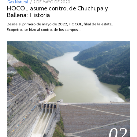
POSTED
Gas Natural
2 DE MAYO DE 2020
16
HOCOL asume control de Chuchupa y
ON
DE
Ballena: Historia
FEBRERO
DE
Desde el primero de mayo de 2022, HOCOL, filial de la estatal
2026
Ecopetrol, se hizo al control de los campos …
02