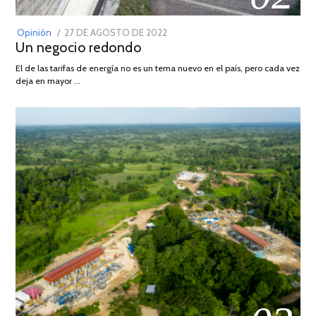
POSTED
Opinión
27 DE AGOSTO DE 2022
30
Un negocio redondo
ON
DE
AGOSTO
El de las tarifas de energía no es un tema nuevo en el país, pero cada vez
DE
deja en mayor …
2022