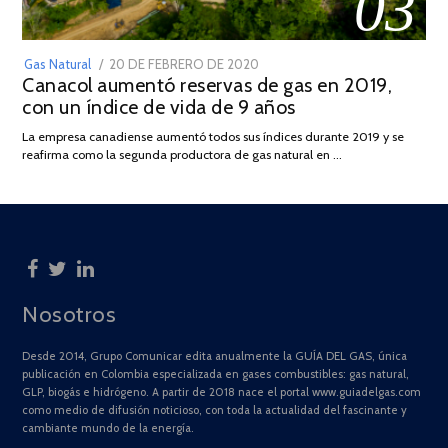
03
POSTED
Gas Natural
20 DE FEBRERO DE 2020
10
Canacol aumentó reservas de gas en 2019,
ON
DE
con un índice de vida de 9 años
JULIO
DE
La empresa canadiense aumentó todos sus índices durante 2019 y se
2025
reafirma como la segunda productora de gas natural en …
Nosotros
Desde 2014, Grupo Comunicar edita anualmente la GUÍA DEL GAS, única
publicación en Colombia especializada en gases combustibles: gas natural,
GLP, biogás e hidrógeno. A partir de 2018 nace el portal www.guiadelgas.com
como medio de difusión noticioso, con toda la actualidad del fascinante y
cambiante mundo de la energía.