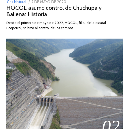
POSTED
Gas Natural
2 DE MAYO DE 2020
16
HOCOL asume control de Chuchupa y
ON
DE
Ballena: Historia
FEBRERO
DE
Desde el primero de mayo de 2022, HOCOL, filial de la estatal
2026
Ecopetrol, se hizo al control de los campos …
02