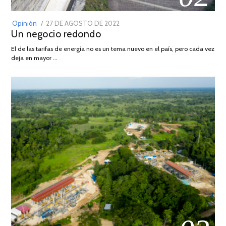
POSTED
Opinión
27 DE AGOSTO DE 2022
30
Un negocio redondo
ON
DE
AGOSTO
El de las tarifas de energía no es un tema nuevo en el país, pero cada vez
DE
deja en mayor …
2022