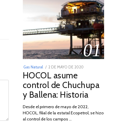
01
POSTED
Gas Natural
2 DE MAYO DE 2020
16
HOCOL asume
ON
DE
FEBRERO
control de Chuchupa
DE
y Ballena: Historia
2026
Desde el primero de mayo de 2022,
HOCOL, filial de la estatal Ecopetrol, se hizo
02
al control de los campos …