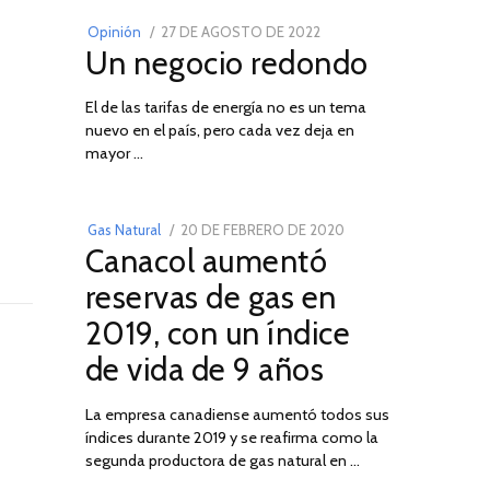
POSTED
Opinión
27 DE AGOSTO DE 2022
30
Un negocio redondo
ON
DE
AGOSTO
El de las tarifas de energía no es un tema
DE
nuevo en el país, pero cada vez deja en
2022
03
mayor …
POSTED
Gas Natural
20 DE FEBRERO DE 2020
10
Canacol aumentó
ON
DE
JULIO
reservas de gas en
DE
2019, con un índice
2025
de vida de 9 años
La empresa canadiense aumentó todos sus
índices durante 2019 y se reafirma como la
segunda productora de gas natural en …