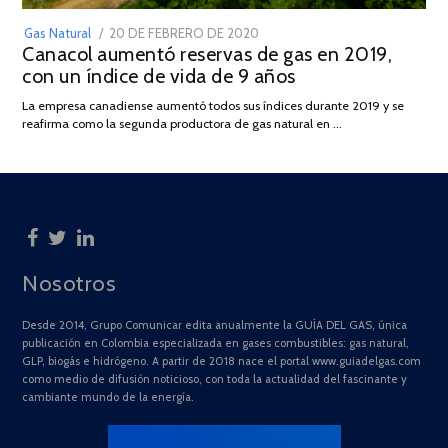
POSTED
Gas Natural
20 DE FEBRERO DE 2020
10
Canacol aumentó reservas de gas en 2019,
ON
DE
con un índice de vida de 9 años
JULIO
DE
La empresa canadiense aumentó todos sus índices durante 2019 y se
2025
reafirma como la segunda productora de gas natural en …
Nosotros
Desde 2014, Grupo Comunicar edita anualmente la GUÍA DEL GAS, única
publicación en Colombia especializada en gases combustibles: gas natural,
GLP, biogás e hidrógeno. A partir de 2018 nace el portal www.guiadelgas.com
como medio de difusión noticioso, con toda la actualidad del fascinante y
cambiante mundo de la energía.