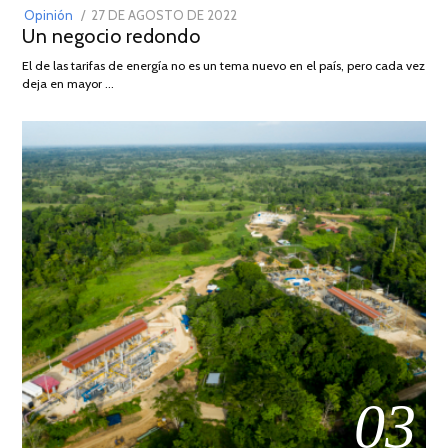
POSTED
Opinión
27 DE AGOSTO DE 2022
30
Un negocio redondo
ON
DE
AGOSTO
El de las tarifas de energía no es un tema nuevo en el país, pero cada vez
DE
deja en mayor …
2022
03