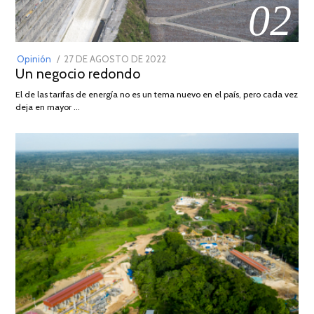
02
POSTED
Opinión
27 DE AGOSTO DE 2022
30
Un negocio redondo
ON
DE
AGOSTO
El de las tarifas de energía no es un tema nuevo en el país, pero cada vez
DE
deja en mayor …
2022