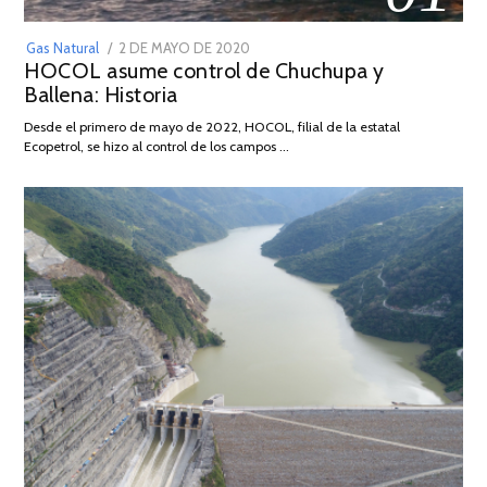
POSTED
Gas Natural
2 DE MAYO DE 2020
16
HOCOL asume control de Chuchupa y
ON
DE
Ballena: Historia
FEBRERO
DE
Desde el primero de mayo de 2022, HOCOL, filial de la estatal
2026
Ecopetrol, se hizo al control de los campos …