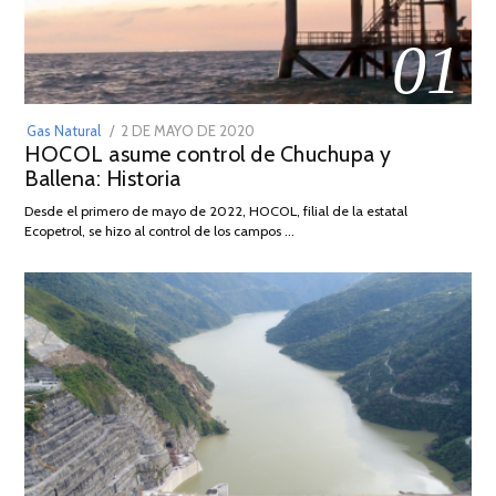
01
POSTED
Gas Natural
2 DE MAYO DE 2020
16
HOCOL asume control de Chuchupa y
ON
DE
Ballena: Historia
FEBRERO
DE
Desde el primero de mayo de 2022, HOCOL, filial de la estatal
2026
Ecopetrol, se hizo al control de los campos …