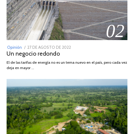
02
POSTED
Opinión
27 DE AGOSTO DE 2022
30
Un negocio redondo
ON
DE
AGOSTO
El de las tarifas de energía no es un tema nuevo en el país, pero cada vez
DE
deja en mayor …
2022