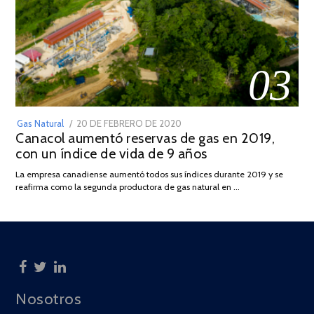
03
POSTED
Gas Natural
20 DE FEBRERO DE 2020
10
Canacol aumentó reservas de gas en 2019,
ON
DE
con un índice de vida de 9 años
JULIO
DE
La empresa canadiense aumentó todos sus índices durante 2019 y se
2025
reafirma como la segunda productora de gas natural en …
Nosotros