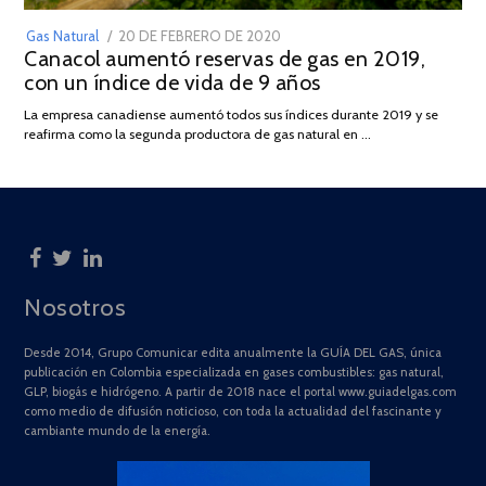
POSTED
Gas Natural
20 DE FEBRERO DE 2020
10
Canacol aumentó reservas de gas en 2019,
ON
DE
con un índice de vida de 9 años
JULIO
DE
La empresa canadiense aumentó todos sus índices durante 2019 y se
2025
reafirma como la segunda productora de gas natural en …
Nosotros
Desde 2014, Grupo Comunicar edita anualmente la GUÍA DEL GAS, única
publicación en Colombia especializada en gases combustibles: gas natural,
GLP, biogás e hidrógeno. A partir de 2018 nace el portal www.guiadelgas.com
como medio de difusión noticioso, con toda la actualidad del fascinante y
cambiante mundo de la energía.