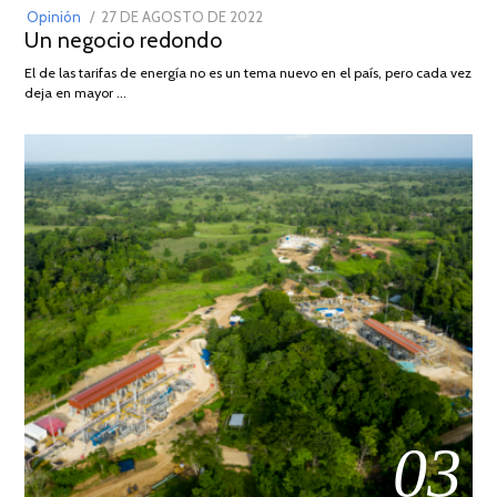
POSTED
Opinión
27 DE AGOSTO DE 2022
30
Un negocio redondo
ON
DE
AGOSTO
El de las tarifas de energía no es un tema nuevo en el país, pero cada vez
DE
deja en mayor …
2022
03