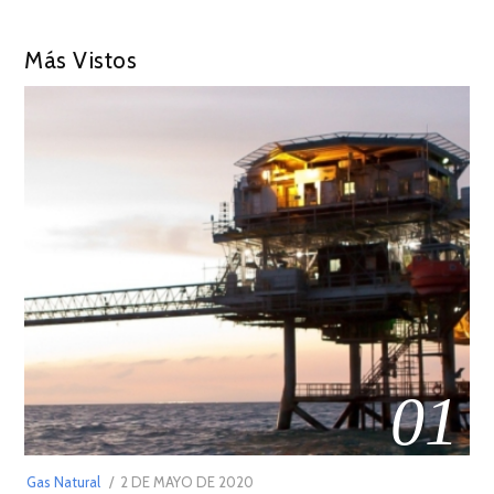
Más Vistos
01
POSTED
Gas Natural
2 DE MAYO DE 2020
16