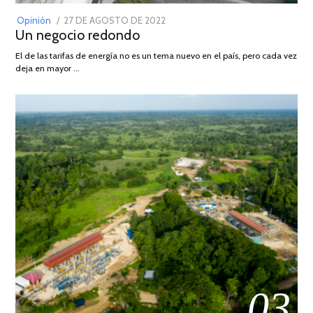
POSTED
Opinión
27 DE AGOSTO DE 2022
30
Un negocio redondo
ON
DE
AGOSTO
El de las tarifas de energía no es un tema nuevo en el país, pero cada vez
DE
deja en mayor …
2022
03