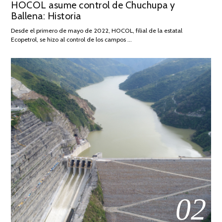
HOCOL asume control de Chuchupa y
ON
DE
Ballena: Historia
FEBRERO
DE
Desde el primero de mayo de 2022, HOCOL, filial de la estatal
2026
Ecopetrol, se hizo al control de los campos …
02