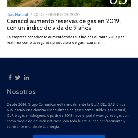
POSTED
Gas Natural
20 DE FEBRERO DE 2020
10
Canacol aumentó reservas de gas en 2019,
ON
DE
con un índice de vida de 9 años
JULIO
DE
La empresa canadiense aumentó todos sus índices durante 2019 y se
2025
reafirma como la segunda productora de gas natural en …
Nosotros
Desde 2014, Grupo Comunicar edita anualmente la GUÍA DEL GAS, única
publicación en Colombia especializada en gases combustibles: gas natural,
GLP, biogás e hidrógeno. A partir de 2018 nace el portal www.guiadelgas.com
como medio de difusión noticioso, con toda la actualidad del fascinante y
cambiante mundo de la energía.