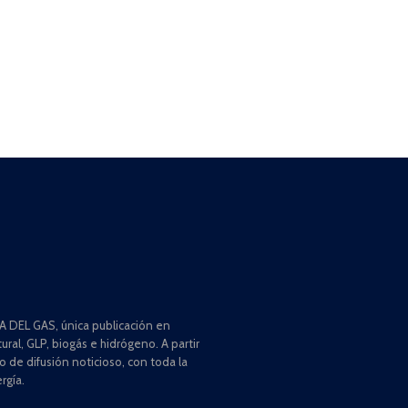
 DEL GAS, única publicación en
ral, GLP, biogás e hidrógeno. A partir
de difusión noticioso, con toda la
rgía.