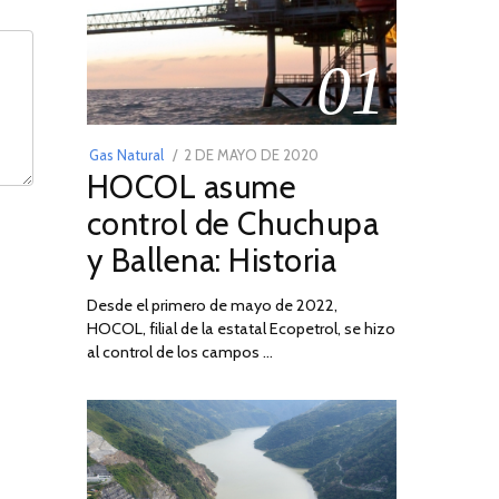
01
POSTED
Gas Natural
2 DE MAYO DE 2020
16
HOCOL asume
ON
DE
FEBRERO
control de Chuchupa
DE
y Ballena: Historia
2026
Desde el primero de mayo de 2022,
HOCOL, filial de la estatal Ecopetrol, se hizo
al control de los campos …