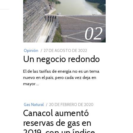
02
POSTED
Opinión
27 DE AGOSTO DE 2022
30
Un negocio redondo
ON
DE
AGOSTO
El de las tarifas de energía no es un tema
DE
nuevo en el país, pero cada vez deja en
2022
03
mayor …
POSTED
Gas Natural
20 DE FEBRERO DE 2020
10
Canacol aumentó
ON
DE
JULIO
reservas de gas en
DE
2019, con un índice
2025