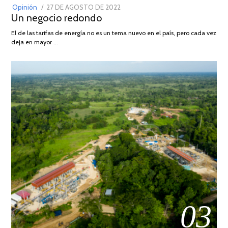
POSTED
Opinión
27 DE AGOSTO DE 2022
30
Un negocio redondo
ON
DE
AGOSTO
El de las tarifas de energía no es un tema nuevo en el país, pero cada vez
DE
deja en mayor …
2022
03