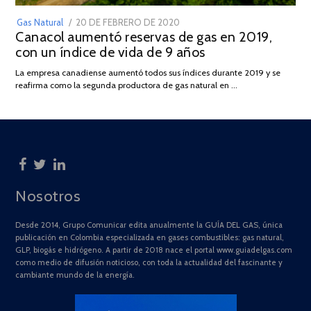
POSTED
Gas Natural
20 DE FEBRERO DE 2020
10
Canacol aumentó reservas de gas en 2019,
ON
DE
con un índice de vida de 9 años
JULIO
DE
La empresa canadiense aumentó todos sus índices durante 2019 y se
2025
reafirma como la segunda productora de gas natural en …
Nosotros
Desde 2014, Grupo Comunicar edita anualmente la GUÍA DEL GAS, única
publicación en Colombia especializada en gases combustibles: gas natural,
GLP, biogás e hidrógeno. A partir de 2018 nace el portal www.guiadelgas.com
como medio de difusión noticioso, con toda la actualidad del fascinante y
cambiante mundo de la energía.