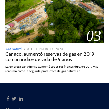
03
POSTED
Gas Natural
20 DE FEBRERO DE 2020
10
Canacol aumentó reservas de gas en 2019,
ON
DE
con un índice de vida de 9 años
JULIO
DE
La empresa canadiense aumentó todos sus índices durante 2019 y se
2025
reafirma como la segunda productora de gas natural en …