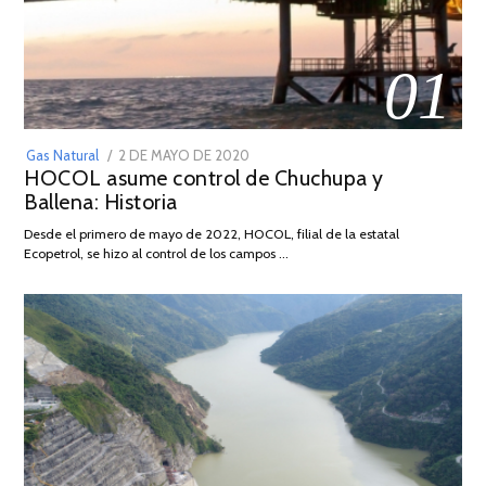
01
POSTED
Gas Natural
2 DE MAYO DE 2020
16
HOCOL asume control de Chuchupa y
ON
DE
Ballena: Historia
FEBRERO
DE
Desde el primero de mayo de 2022, HOCOL, filial de la estatal
2026
Ecopetrol, se hizo al control de los campos …