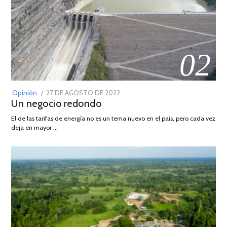
02
POSTED
Opinión
27 DE AGOSTO DE 2022
30
Un negocio redondo
ON
DE
AGOSTO
El de las tarifas de energía no es un tema nuevo en el país, pero cada vez
DE
deja en mayor …
2022