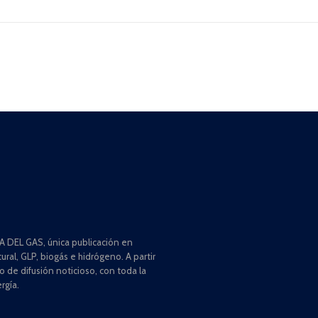
 DEL GAS, única publicación en
ral, GLP, biogás e hidrógeno. A partir
de difusión noticioso, con toda la
rgía.