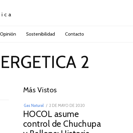
tica
Opinión
Sostenibilidad
Contacto
NERGETICA 2
01
Más Vistos
POSTED
Gas Natural
2 DE MAYO DE 2020
16
HOCOL asume
ON
DE
FEBRERO
control de Chuchupa
DE
2026