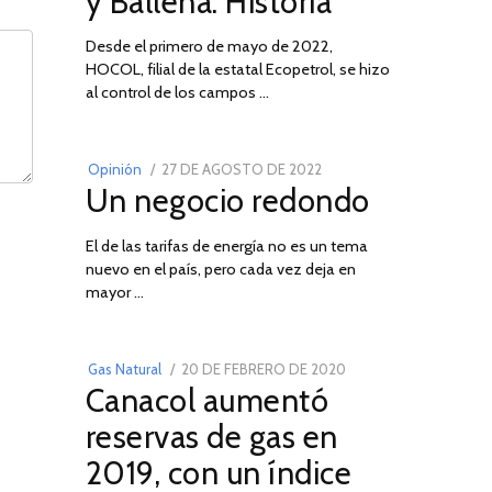
y Ballena: Historia
Desde el primero de mayo de 2022,
HOCOL, filial de la estatal Ecopetrol, se hizo
02
al control de los campos …
POSTED
Opinión
27 DE AGOSTO DE 2022
30
Un negocio redondo
ON
DE
AGOSTO
El de las tarifas de energía no es un tema
DE
nuevo en el país, pero cada vez deja en
2022
03
mayor …
POSTED
Gas Natural
20 DE FEBRERO DE 2020
10
Canacol aumentó
ON
DE
JULIO
reservas de gas en
DE
2019, con un índice
2025