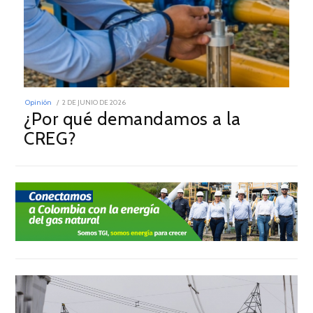
POSTED
Opinión
2 DE JUNIO DE 2026
ON
¿Por qué demandamos a la
CREG?