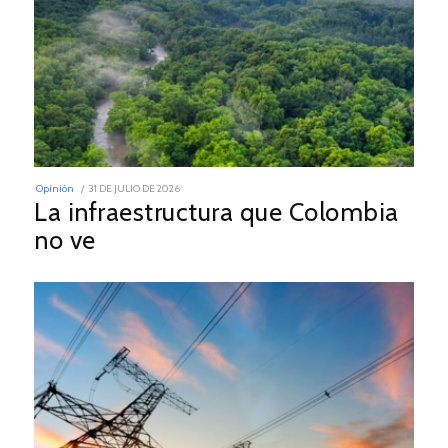
POSTED
Opinión
31 DE JULIO DE 2026
31
ON
La infraestructura que Colombia
DE
JULIO
no ve
DE
2026