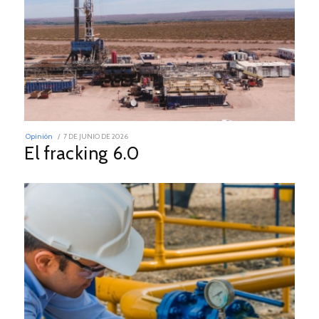
POSTED
Opinión
7 DE JUNIO DE 2026
ON
El fracking 6.0