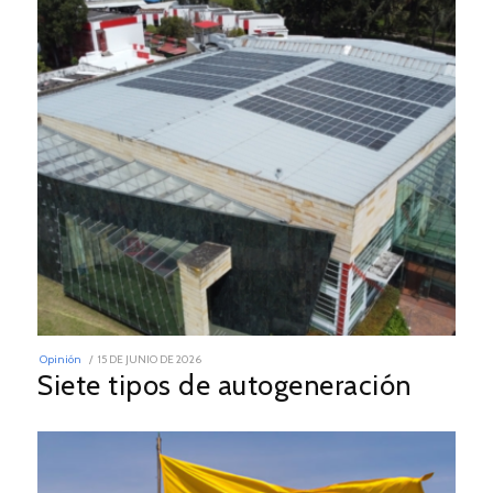
POSTED
Opinión
15 DE JUNIO DE 2026
ON
Siete tipos de autogeneración