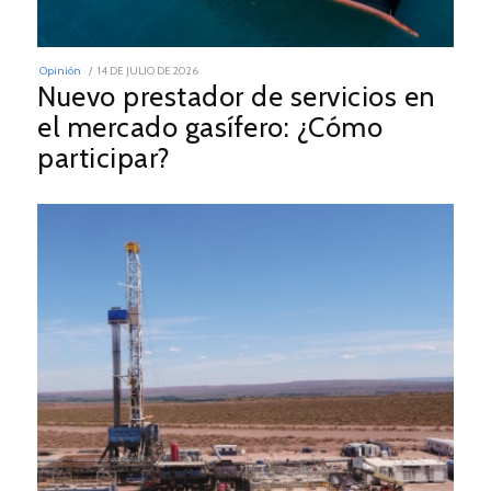
POSTED
Opinión
14 DE JULIO DE 2026
14
ON
Nuevo prestador de servicios en
DE
JULIO
el mercado gasífero: ¿Cómo
DE
2026
participar?