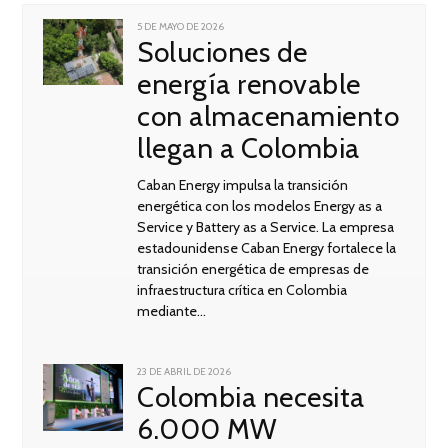
POSTED
5 DE MAYO DE 2026
5
ON
Soluciones de
DE
MAYO
DE
energía renovable
2026
con almacenamiento
llegan a Colombia
Caban Energy impulsa la transición
energética con los modelos Energy as a
Service y Battery as a Service. La empresa
estadounidense Caban Energy fortalece la
transición energética de empresas de
infraestructura crítica en Colombia
mediante…
POSTED
23 DE ABRIL DE 2026
23
ON
Colombia necesita
DE
ABRIL
DE
6.000 MW
2026