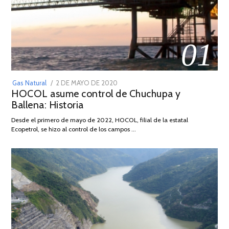
01
POSTED
Gas Natural
2 DE MAYO DE 2020
16
HOCOL asume control de Chuchupa y
ON
DE
Ballena: Historia
FEBRERO
DE
Desde el primero de mayo de 2022, HOCOL, filial de la estatal
2026
Ecopetrol, se hizo al control de los campos …