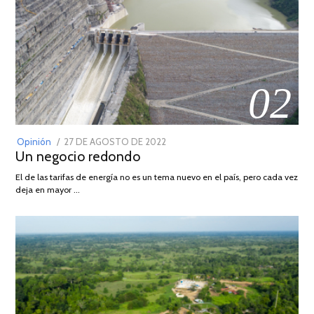
02
POSTED
Opinión
27 DE AGOSTO DE 2022
30
Un negocio redondo
ON
DE
AGOSTO
El de las tarifas de energía no es un tema nuevo en el país, pero cada vez
DE
deja en mayor …
2022