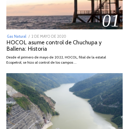
01
POSTED
Gas Natural
2 DE MAYO DE 2020
16
HOCOL asume control de Chuchupa y
ON
DE
Ballena: Historia
FEBRERO
DE
Desde el primero de mayo de 2022, HOCOL, filial de la estatal
2026
Ecopetrol, se hizo al control de los campos …