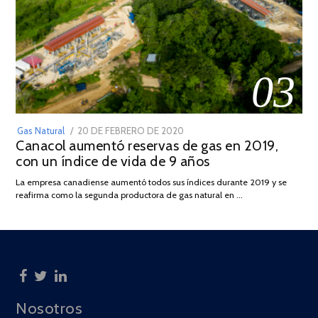
03
POSTED
Gas Natural
20 DE FEBRERO DE 2020
10
Canacol aumentó reservas de gas en 2019,
ON
DE
con un índice de vida de 9 años
JULIO
DE
La empresa canadiense aumentó todos sus índices durante 2019 y se
2025
reafirma como la segunda productora de gas natural en …
Nosotros