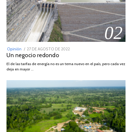
02
POSTED
Opinión
27 DE AGOSTO DE 2022
30
Un negocio redondo
ON
DE
AGOSTO
El de las tarifas de energía no es un tema nuevo en el país, pero cada vez
DE
deja en mayor …
2022