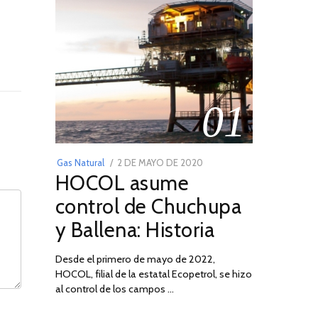
01
POSTED
Gas Natural
2 DE MAYO DE 2020
16
HOCOL asume
ON
DE
FEBRERO
control de Chuchupa
DE
y Ballena: Historia
2026
Desde el primero de mayo de 2022,
HOCOL, filial de la estatal Ecopetrol, se hizo
al control de los campos …