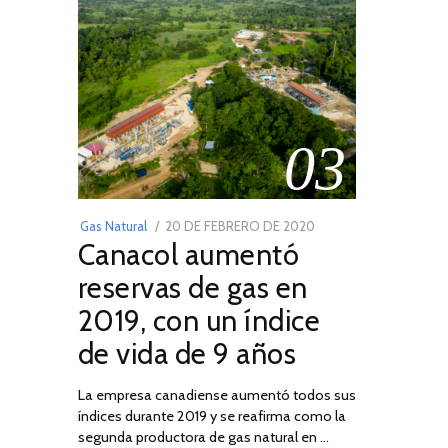
03
POSTED
Gas Natural
20 DE FEBRERO DE 2020
10
Canacol aumentó
ON
DE
JULIO
reservas de gas en
DE
2019, con un índice
2025
de vida de 9 años
La empresa canadiense aumentó todos sus
índices durante 2019 y se reafirma como la
segunda productora de gas natural en …