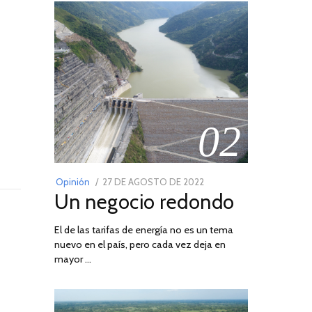
02
POSTED
Opinión
27 DE AGOSTO DE 2022
30
Un negocio redondo
ON
DE
AGOSTO
El de las tarifas de energía no es un tema
DE
nuevo en el país, pero cada vez deja en
2022
mayor …