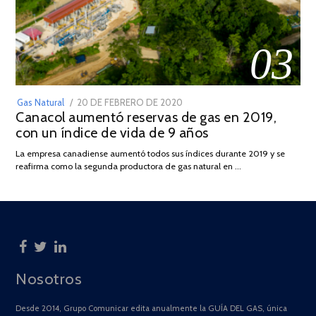
03
POSTED
Gas Natural
20 DE FEBRERO DE 2020
10
Canacol aumentó reservas de gas en 2019,
ON
DE
con un índice de vida de 9 años
JULIO
DE
La empresa canadiense aumentó todos sus índices durante 2019 y se
2025
reafirma como la segunda productora de gas natural en …
Nosotros
Desde 2014, Grupo Comunicar edita anualmente la GUÍA DEL GAS, única