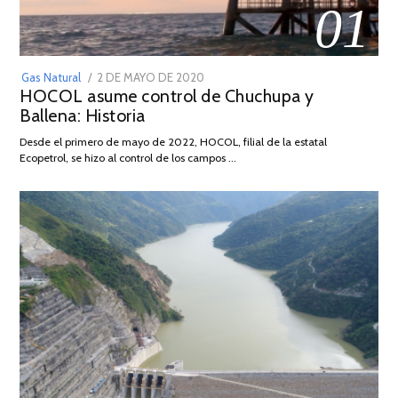
01
POSTED
Gas Natural
2 DE MAYO DE 2020
16
HOCOL asume control de Chuchupa y
ON
DE
Ballena: Historia
FEBRERO
DE
Desde el primero de mayo de 2022, HOCOL, filial de la estatal
2026
Ecopetrol, se hizo al control de los campos …