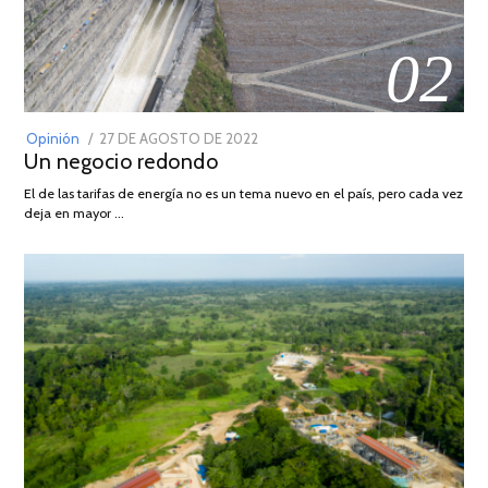
02
POSTED
Opinión
27 DE AGOSTO DE 2022
30
Un negocio redondo
ON
DE
AGOSTO
El de las tarifas de energía no es un tema nuevo en el país, pero cada vez
DE
deja en mayor …
2022