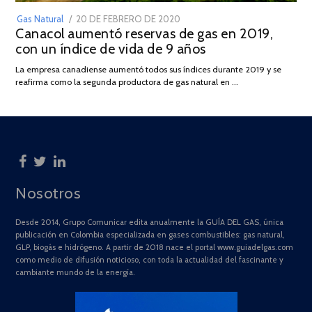
POSTED
Gas Natural
20 DE FEBRERO DE 2020
10
Canacol aumentó reservas de gas en 2019,
ON
DE
con un índice de vida de 9 años
JULIO
DE
La empresa canadiense aumentó todos sus índices durante 2019 y se
2025
reafirma como la segunda productora de gas natural en …
Nosotros
Desde 2014, Grupo Comunicar edita anualmente la GUÍA DEL GAS, única
publicación en Colombia especializada en gases combustibles: gas natural,
GLP, biogás e hidrógeno. A partir de 2018 nace el portal www.guiadelgas.com
como medio de difusión noticioso, con toda la actualidad del fascinante y
cambiante mundo de la energía.