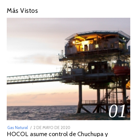
Más Vistos
01
POSTED
Gas Natural
2 DE MAYO DE 2020
16
HOCOL asume control de Chuchupa y
ON
DE