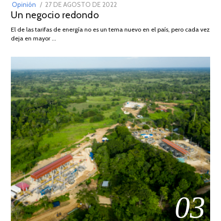
POSTED
Opinión
27 DE AGOSTO DE 2022
30
Un negocio redondo
ON
DE
AGOSTO
El de las tarifas de energía no es un tema nuevo en el país, pero cada vez
DE
deja en mayor …
2022
03