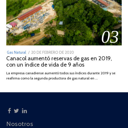
03
POSTED
Gas Natural
20 DE FEBRERO DE 2020
10
Canacol aumentó reservas de gas en 2019,
ON
DE
con un índice de vida de 9 años
JULIO
DE
La empresa canadiense aumentó todos sus índices durante 2019 y se
2025
reafirma como la segunda productora de gas natural en …
Nosotros