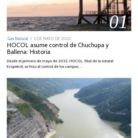
01
POSTED
Gas Natural
2 DE MAYO DE 2020
16
HOCOL asume control de Chuchupa y
ON
DE
Ballena: Historia
FEBRERO
DE
Desde el primero de mayo de 2022, HOCOL, filial de la estatal
2026
Ecopetrol, se hizo al control de los campos …