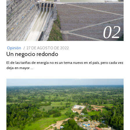
02
POSTED
Opinión
27 DE AGOSTO DE 2022
30
Un negocio redondo
ON
DE
AGOSTO
El de las tarifas de energía no es un tema nuevo en el país, pero cada vez
DE
deja en mayor …
2022