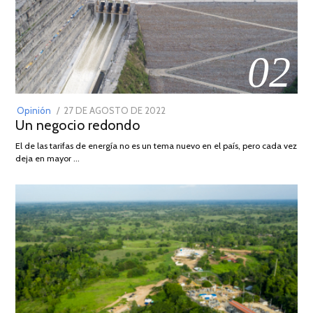
02
POSTED
Opinión
27 DE AGOSTO DE 2022
30
Un negocio redondo
ON
DE
AGOSTO
El de las tarifas de energía no es un tema nuevo en el país, pero cada vez
DE
deja en mayor …
2022