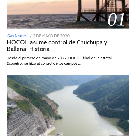
01
POSTED
Gas Natural
2 DE MAYO DE 2020
16
HOCOL asume control de Chuchupa y
ON
DE
Ballena: Historia
FEBRERO
DE
Desde el primero de mayo de 2022, HOCOL, filial de la estatal
2026
Ecopetrol, se hizo al control de los campos …