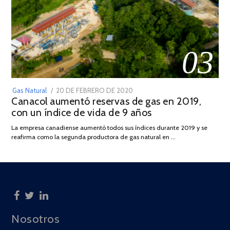
03
POSTED
Gas Natural
20 DE FEBRERO DE 2020
10
Canacol aumentó reservas de gas en 2019,
ON
DE
con un índice de vida de 9 años
JULIO
DE
La empresa canadiense aumentó todos sus índices durante 2019 y se
2025
reafirma como la segunda productora de gas natural en …
Nosotros