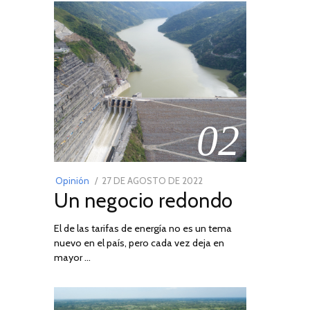
02
POSTED
Opinión
27 DE AGOSTO DE 2022
30
Un negocio redondo
ON
DE
AGOSTO
El de las tarifas de energía no es un tema
DE
nuevo en el país, pero cada vez deja en
2022
mayor …