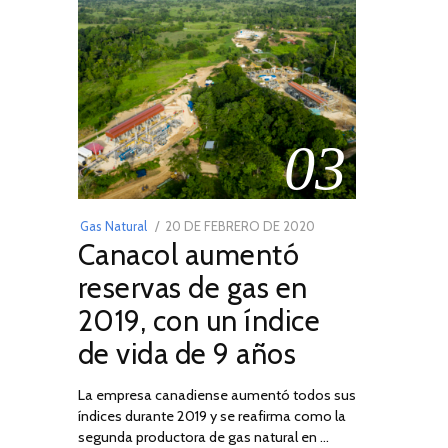
03
POSTED
Gas Natural
20 DE FEBRERO DE 2020
10
Canacol aumentó
ON
DE
JULIO
reservas de gas en
DE
2019, con un índice
2025
de vida de 9 años
La empresa canadiense aumentó todos sus
índices durante 2019 y se reafirma como la
segunda productora de gas natural en …