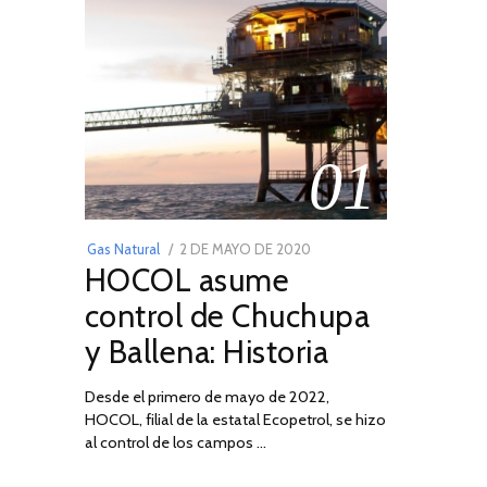
01
POSTED
Gas Natural
2 DE MAYO DE 2020
16
HOCOL asume
ON
DE
FEBRERO
control de Chuchupa
DE
y Ballena: Historia
2026
Desde el primero de mayo de 2022,
HOCOL, filial de la estatal Ecopetrol, se hizo
al control de los campos …