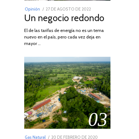
POSTED
Opinión
27 DE AGOSTO DE 2022
30
Un negocio redondo
ON
DE
AGOSTO
El de las tarifas de energía no es un tema
DE
nuevo en el país, pero cada vez deja en
2022
mayor …
03
POSTED
Gas Natural
20 DE FEBRERO DE 2020
10