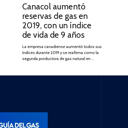
Canacol aumentó
ON
DE
JULIO
reservas de gas en
DE
2019, con un índice
2025
de vida de 9 años
La empresa canadiense aumentó todos sus
índices durante 2019 y se reafirma como la
segunda productora de gas natural en …