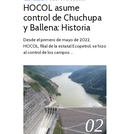
HOCOL asume
ON
DE
FEBRERO
control de Chuchupa
DE
y Ballena: Historia
2026
Desde el primero de mayo de 2022,
HOCOL, filial de la estatal Ecopetrol, se hizo
al control de los campos …
02