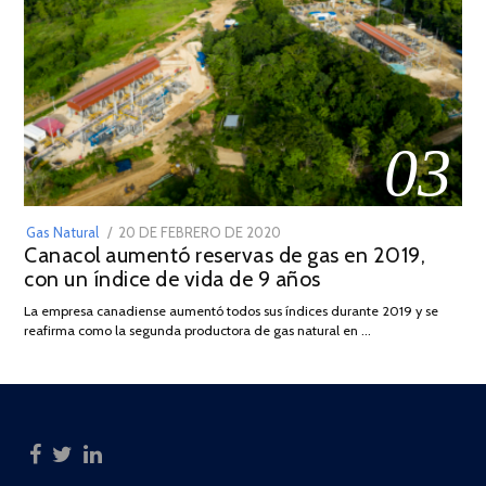
03
POSTED
Gas Natural
20 DE FEBRERO DE 2020
10
Canacol aumentó reservas de gas en 2019,
ON
DE
con un índice de vida de 9 años
JULIO
DE
La empresa canadiense aumentó todos sus índices durante 2019 y se
2025
reafirma como la segunda productora de gas natural en …