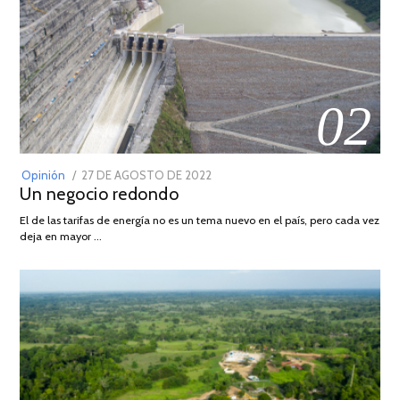
02
POSTED
Opinión
27 DE AGOSTO DE 2022
30
Un negocio redondo
ON
DE
AGOSTO
El de las tarifas de energía no es un tema nuevo en el país, pero cada vez
DE
deja en mayor …
2022