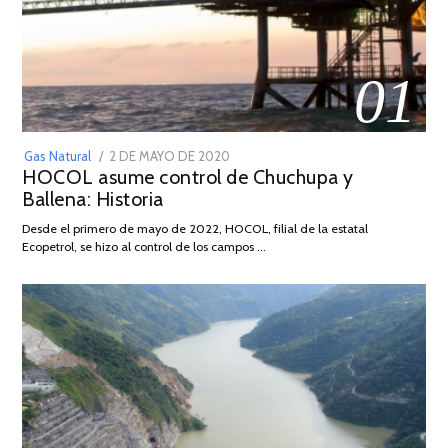
01
POSTED
Gas Natural
2 DE MAYO DE 2020
16
HOCOL asume control de Chuchupa y
ON
DE
Ballena: Historia
FEBRERO
DE
Desde el primero de mayo de 2022, HOCOL, filial de la estatal
2026
Ecopetrol, se hizo al control de los campos …