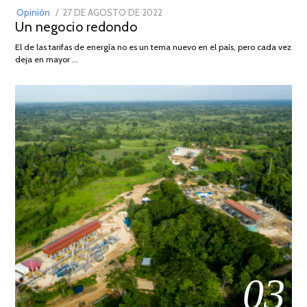
POSTED
Opinión
27 DE AGOSTO DE 2022
30
Un negocio redondo
ON
DE
AGOSTO
El de las tarifas de energía no es un tema nuevo en el país, pero cada vez
DE
deja en mayor …
2022
03