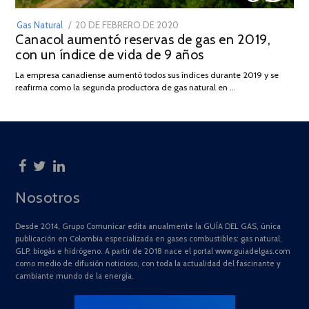
POSTED
Gas Natural
20 DE FEBRERO DE 2020
10
Canacol aumentó reservas de gas en 2019,
ON
DE
con un índice de vida de 9 años
JULIO
DE
La empresa canadiense aumentó todos sus índices durante 2019 y se
2025
reafirma como la segunda productora de gas natural en …
Nosotros
Desde 2014, Grupo Comunicar edita anualmente la GUÍA DEL GAS, única
publicación en Colombia especializada en gases combustibles: gas natural,
GLP, biogás e hidrógeno. A partir de 2018 nace el portal www.guiadelgas.com
como medio de difusión noticioso, con toda la actualidad del fascinante y
cambiante mundo de la energía.