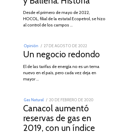
y Ballena: Historia
Desde el primero de mayo de 2022,
HOCOL, filial de la estatal Ecopetrol, se hizo
02
al control de los campos …
POSTED
Opinión
27 DE AGOSTO DE 2022
30
Un negocio redondo
ON
DE
AGOSTO
El de las tarifas de energía no es un tema
DE
nuevo en el país, pero cada vez deja en
2022
03
mayor …
POSTED
Gas Natural
20 DE FEBRERO DE 2020
10
Canacol aumentó
ON
DE
JULIO
reservas de gas en
DE
2019, con un índice
2025