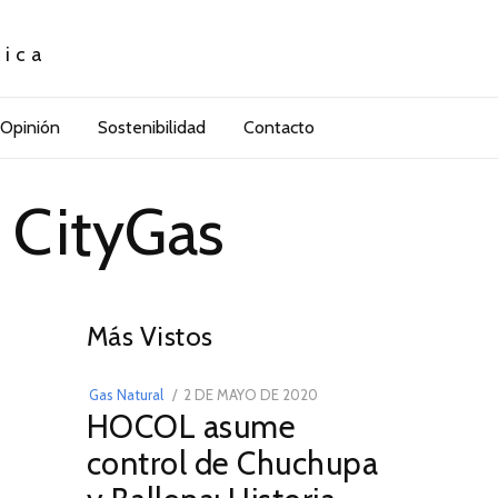
tica
Opinión
Sostenibilidad
Contacto
 CityGas
01
Más Vistos
POSTED
Gas Natural
2 DE MAYO DE 2020
16
HOCOL asume
ON
DE
FEBRERO
control de Chuchupa
DE
2026