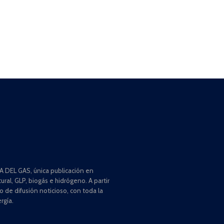
 DEL GAS, única publicación en
ral, GLP, biogás e hidrógeno. A partir
de difusión noticioso, con toda la
rgía.