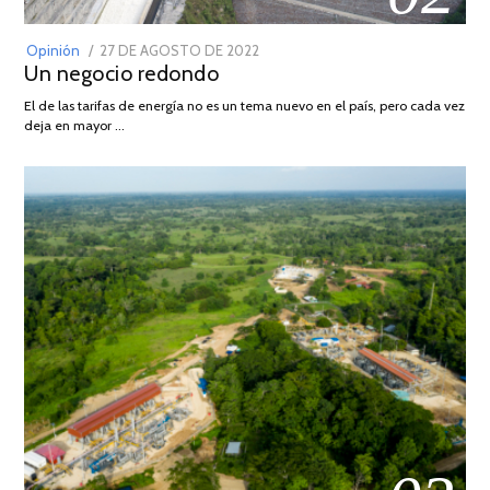
POSTED
Opinión
27 DE AGOSTO DE 2022
30
Un negocio redondo
ON
DE
AGOSTO
El de las tarifas de energía no es un tema nuevo en el país, pero cada vez
DE
deja en mayor …
2022