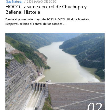
POSTED
Gas Natural
2 DE MAYO DE 2020
16
HOCOL asume control de Chuchupa y
ON
DE
Ballena: Historia
FEBRERO
DE
Desde el primero de mayo de 2022, HOCOL, filial de la estatal
2026
Ecopetrol, se hizo al control de los campos …
02