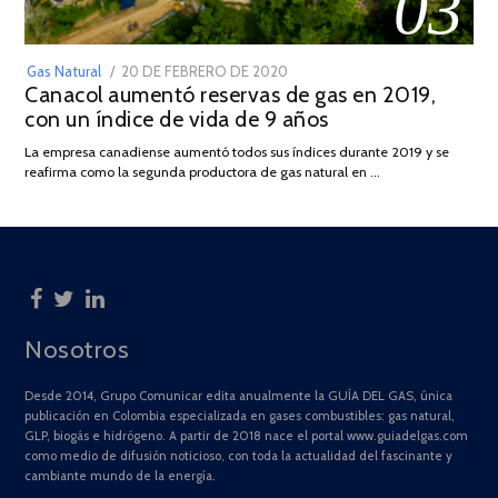
03
POSTED
Gas Natural
20 DE FEBRERO DE 2020
10
Canacol aumentó reservas de gas en 2019,
ON
DE
con un índice de vida de 9 años
JULIO
DE
La empresa canadiense aumentó todos sus índices durante 2019 y se
2025
reafirma como la segunda productora de gas natural en …
Nosotros
Desde 2014, Grupo Comunicar edita anualmente la GUÍA DEL GAS, única
publicación en Colombia especializada en gases combustibles: gas natural,
GLP, biogás e hidrógeno. A partir de 2018 nace el portal www.guiadelgas.com
como medio de difusión noticioso, con toda la actualidad del fascinante y
cambiante mundo de la energía.