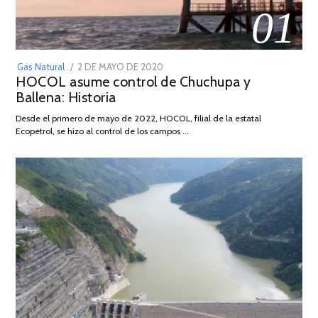
01
POSTED
Gas Natural
2 DE MAYO DE 2020
16
HOCOL asume control de Chuchupa y
ON
DE
Ballena: Historia
FEBRERO
DE
Desde el primero de mayo de 2022, HOCOL, filial de la estatal
2026
Ecopetrol, se hizo al control de los campos …