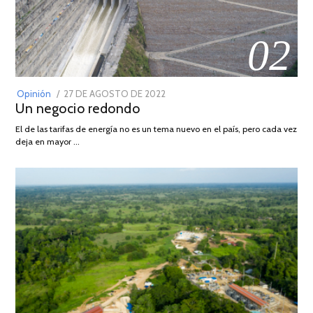
02
POSTED
Opinión
27 DE AGOSTO DE 2022
30
Un negocio redondo
ON
DE
AGOSTO
El de las tarifas de energía no es un tema nuevo en el país, pero cada vez
DE
deja en mayor …
2022