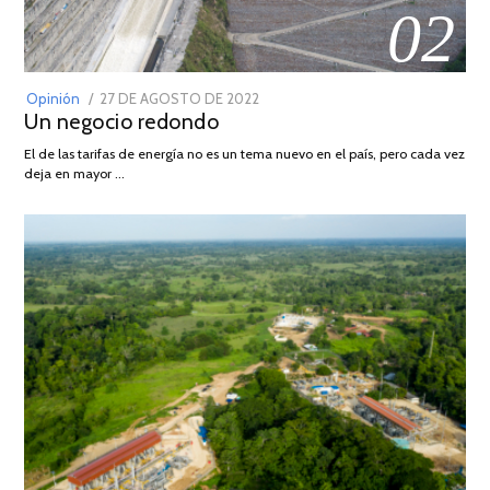
02
POSTED
Opinión
27 DE AGOSTO DE 2022
30
Un negocio redondo
ON
DE
AGOSTO
El de las tarifas de energía no es un tema nuevo en el país, pero cada vez
DE
deja en mayor …
2022