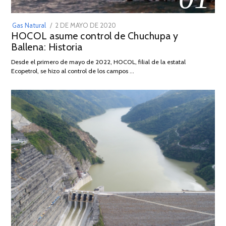
POSTED
Gas Natural
2 DE MAYO DE 2020
16
HOCOL asume control de Chuchupa y
ON
DE
Ballena: Historia
FEBRERO
DE
Desde el primero de mayo de 2022, HOCOL, filial de la estatal
2026
Ecopetrol, se hizo al control de los campos …