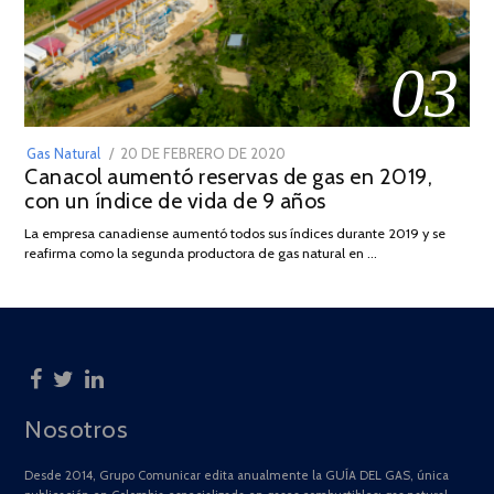
03
POSTED
Gas Natural
20 DE FEBRERO DE 2020
10
Canacol aumentó reservas de gas en 2019,
ON
DE
con un índice de vida de 9 años
JULIO
DE
La empresa canadiense aumentó todos sus índices durante 2019 y se
2025
reafirma como la segunda productora de gas natural en …
Nosotros
Desde 2014, Grupo Comunicar edita anualmente la GUÍA DEL GAS, única