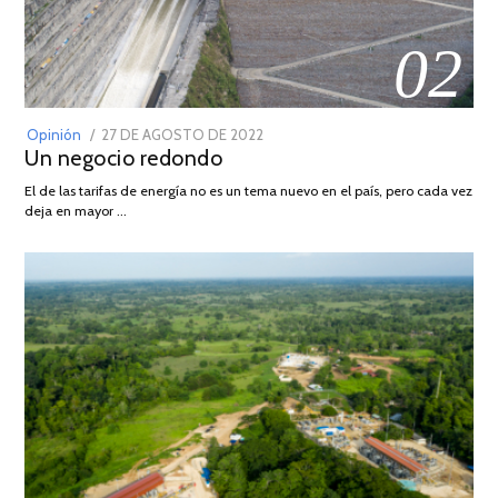
02
POSTED
Opinión
27 DE AGOSTO DE 2022
30
Un negocio redondo
ON
DE
AGOSTO
El de las tarifas de energía no es un tema nuevo en el país, pero cada vez
DE
deja en mayor …
2022