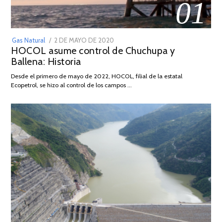
01
POSTED
Gas Natural
2 DE MAYO DE 2020
16
HOCOL asume control de Chuchupa y
ON
DE
Ballena: Historia
FEBRERO
DE
Desde el primero de mayo de 2022, HOCOL, filial de la estatal
2026
Ecopetrol, se hizo al control de los campos …