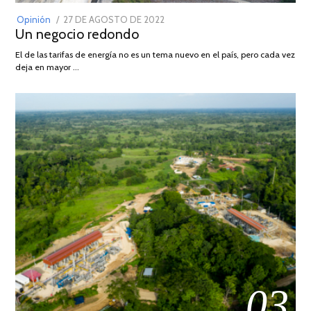
POSTED
Opinión
27 DE AGOSTO DE 2022
30
Un negocio redondo
ON
DE
AGOSTO
El de las tarifas de energía no es un tema nuevo en el país, pero cada vez
DE
deja en mayor …
2022
03