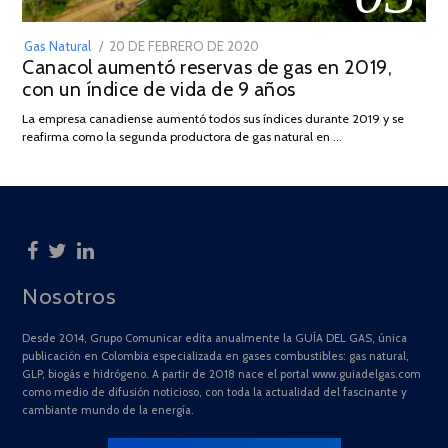
POSTED
Gas Natural
20 DE FEBRERO DE 2020
10
Canacol aumentó reservas de gas en 2019,
ON
DE
con un índice de vida de 9 años
JULIO
DE
La empresa canadiense aumentó todos sus índices durante 2019 y se
2025
reafirma como la segunda productora de gas natural en …
Nosotros
Desde 2014, Grupo Comunicar edita anualmente la GUÍA DEL GAS, única
publicación en Colombia especializada en gases combustibles: gas natural,
GLP, biogás e hidrógeno. A partir de 2018 nace el portal www.guiadelgas.com
como medio de difusión noticioso, con toda la actualidad del fascinante y
cambiante mundo de la energía.