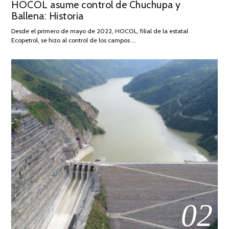
HOCOL asume control de Chuchupa y
ON
DE
Ballena: Historia
FEBRERO
DE
Desde el primero de mayo de 2022, HOCOL, filial de la estatal
2026
Ecopetrol, se hizo al control de los campos …
02