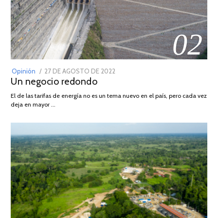
02
POSTED
Opinión
27 DE AGOSTO DE 2022
30
Un negocio redondo
ON
DE
AGOSTO
El de las tarifas de energía no es un tema nuevo en el país, pero cada vez
DE
deja en mayor …
2022