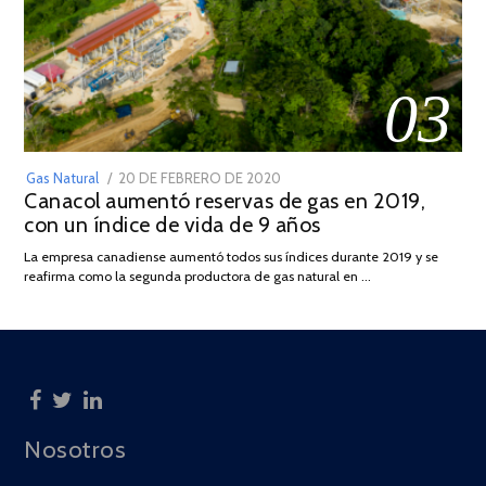
03
POSTED
Gas Natural
20 DE FEBRERO DE 2020
10
Canacol aumentó reservas de gas en 2019,
ON
DE
con un índice de vida de 9 años
JULIO
DE
La empresa canadiense aumentó todos sus índices durante 2019 y se
2025
reafirma como la segunda productora de gas natural en …
Nosotros