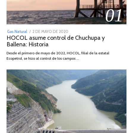
01
POSTED
Gas Natural
2 DE MAYO DE 2020
16
HOCOL asume control de Chuchupa y
ON
DE
Ballena: Historia
FEBRERO
DE
Desde el primero de mayo de 2022, HOCOL, filial de la estatal
2026
Ecopetrol, se hizo al control de los campos …