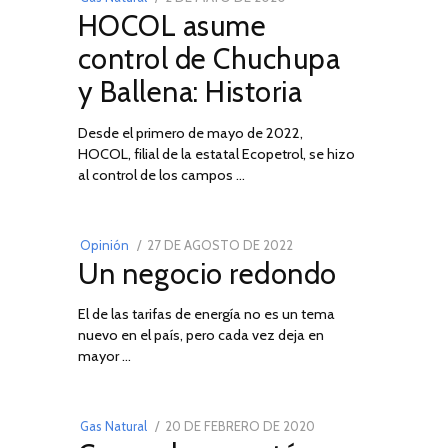
HOCOL asume
ON
DE
FEBRERO
control de Chuchupa
DE
y Ballena: Historia
2026
Desde el primero de mayo de 2022,
HOCOL, filial de la estatal Ecopetrol, se hizo
02
al control de los campos …
POSTED
Opinión
27 DE AGOSTO DE 2022
30
Un negocio redondo
ON
DE
AGOSTO
El de las tarifas de energía no es un tema
DE
nuevo en el país, pero cada vez deja en
2022
03
mayor …
POSTED
Gas Natural
20 DE FEBRERO DE 2020
10