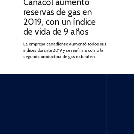
Canacol aumentó
ON
DE
JULIO
reservas de gas en
DE
2019, con un índice
2025
de vida de 9 años
La empresa canadiense aumentó todos sus
índices durante 2019 y se reafirma como la
segunda productora de gas natural en …